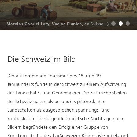
F
riedrich Wilhelm Moritz, Iseltwald am Brienzersee, Aquarell, 1844
Mathias Gabriel Lory, Vue de Fluhlen, en Suisse
Mathias Gabriel Lory, Vue de Fluhlen, en Suisse
Die Schweiz im Bild
Der aufkommende Tourismus des 18. und 19.
Jahrhunderts führte in der Schweiz zu einem Aufschwung
der Landschafts- und Genremalerei. Die Naturschönheiten
der Schweiz galten als besonders pittoresk, ihre
Landschaften als ausgesprochen spannungs- und
kontrastreich. Die steigende touristische Nachfrage nach
Bildern begründete den Erfolg einer Gruppe von
Künstlern, die heute als «Schweizer Kleinmeister» bekannt