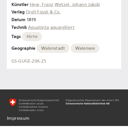
Künstler
Hegi, Franz
Wetzel, Johann Jakob
Verlag
Orell Füssli & Co.
Datum
1819
Technik
Aquatinta
aquarelliert
Tags
Hirte
Geographie
Walenstadt
Walensee
GS-GUGE-206-25
Impressum
Informationen