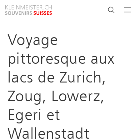
Direkt
Search
Suche
Me
zum
and
Inhalt
menu
Voyage
navigati
pittoresque aux
lacs de Zurich,
Zoug, Lowerz,
Egeri et
Wallenstadt