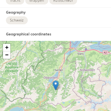
Tracht
Wappen
Rütlischwur
Geography
Schweiz
Geographical coordinates
+
−