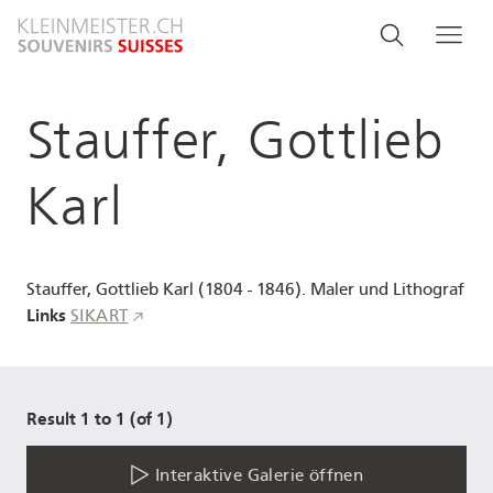
Direkt
Search
Suche
Me
zum
and
Inhalt
menu
Stauffer, Gottlieb
navigati
Karl
Stauffer, Gottlieb Karl (1804 - 1846). Maler und Lithograf
Links
SIKART
Result 1 to 1 (of 1)
Interaktive Galerie öffnen