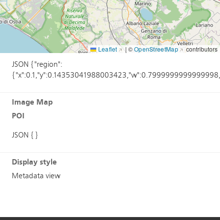
Annotations
POI
Leaflet
|
©
OpenStreetMap
contributors
JSON {"region":
{"x":0.1,"y":0.14353041988003423,"w":0.7999999999999998
Image Map
POI
JSON {}
Display style
Metadata view