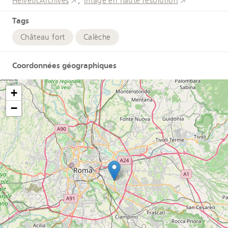
HelveticArchives
Image en haute résolution
Tags
Château fort
Calèche
Coordonnées géographiques
+
−