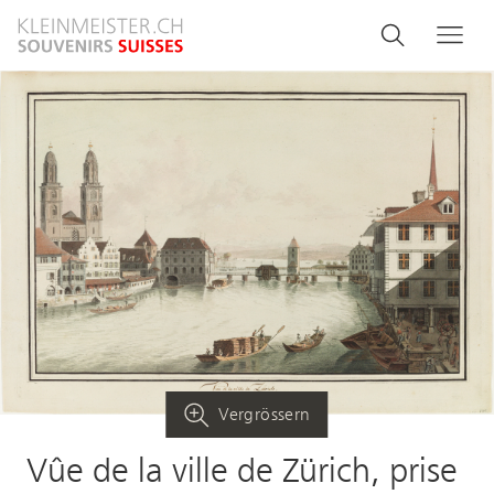
Direkt
Search
Suche
Me
zum
and
Inhalt
menu
navigati
Vergrössern
Vûe de la ville de Zürich, prise