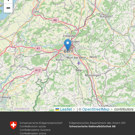
−
Leaflet
|
©
OpenStreetMap
contributors