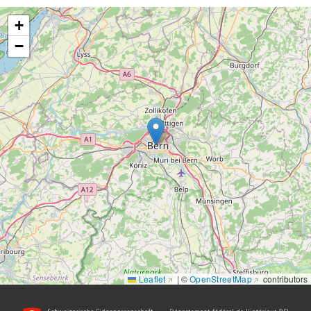
+
−
Leaflet
|
©
OpenStreetMap
contributors