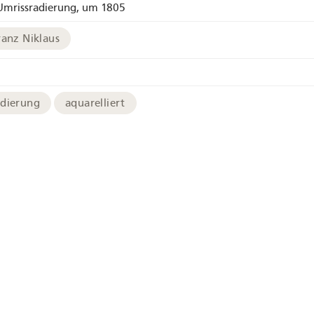
 Umrissradierung, um 1805
ranz Niklaus
adierung
aquarelliert
chives
Bild in hoher Auflösung
Fest
Alphorn
Schwingen
Steinstossen
Berner Oberland
Jungfrau
Unspunnen