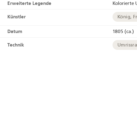
Erweiterte Legende
Kolorierte
Künstler
König, F
Datum
1805 (ca.)
Technik
Umrissr
Links
HelveticAr
Tags
Ruine
Geographie
Alpen
Geokoordinaten
+
−