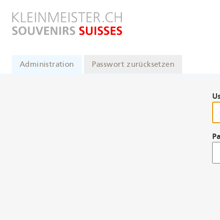
Direkt
zum
Inhalt
Administration
Passwort zurücksetzen
Primäre
Reiter
U
P