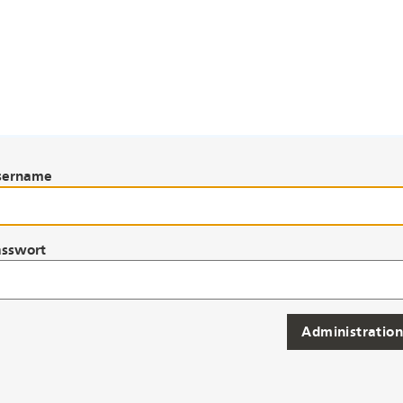
sername
asswort