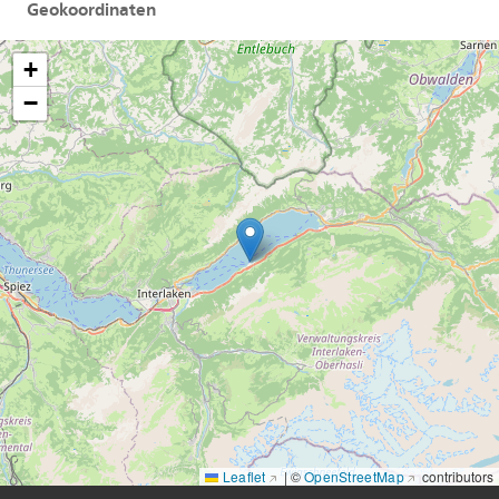
Geokoordinaten
+
−
Leaflet
|
©
OpenStreetMap
contributors