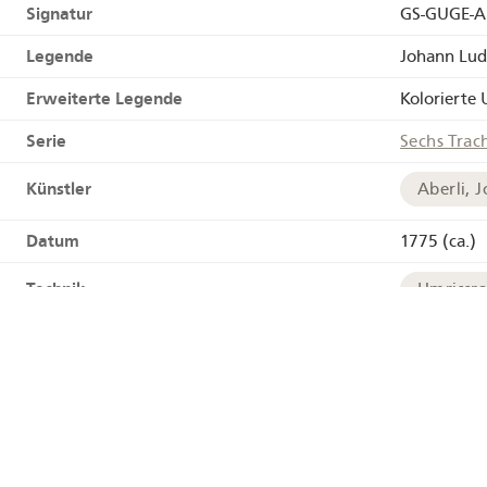
Signatur
GS-GUGE-AB
Legende
Johann Lud
Erweiterte Legende
Kolorierte
Serie
Sechs Trac
Künstler
Aberli, 
Datum
1775 (ca.)
Technik
Umrissr
Links
HelveticAr
Tags
Bauer
Geographie
Bern