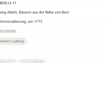
ERLI-E-11
wig Aberli, Bäuerin aus der Nähe von Bern
 Umrissradierung, um 1775
htenbilder
Johann Ludwig
adierung
aquarelliert
chives
Bild in hoher Auflösung
Tracht
Brunnen