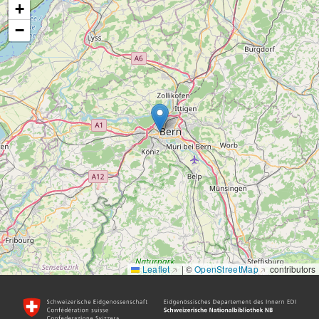
+
−
Leaflet
|
©
OpenStreetMap
contributors