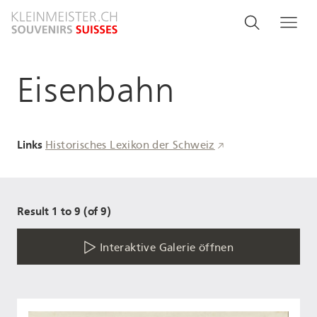
Direkt
Search
Suche
Me
zum
and
Inhalt
menu
Eisenbahn
navigati
Links
Historisches Lexikon der Schweiz
Result 1 to 9 (of 9)
Interaktive Galerie öffnen