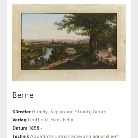
Berne
Künstler
Himely, Sigismond
Straub, Georg
Verlag
Leuthold, Hans Felix
Datum
1858 -
Technik
Aquatinta
Umrissradierung
aquarelliert