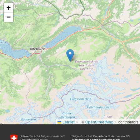
+
−
Leaflet
|
©
OpenStreetMap
contributors