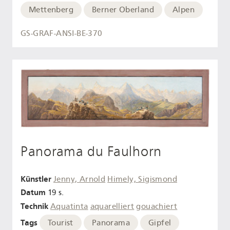
Mettenberg
Berner Oberland
Alpen
GS-GRAF-ANSI-BE-370
Panorama du Faulhorn
Künstler
Jenny, Arnold
Himely, Sigismond
Datum
19 s.
Technik
Aquatinta
aquarelliert
gouachiert
Tags
Tourist
Panorama
Gipfel