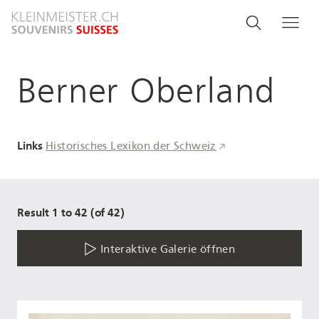
Direkt
Search
Suche
Me
zum
and
Inhalt
menu
Berner Oberland
navigati
Links
Historisches Lexikon der Schweiz
Result 1 to 42 (of 42)
Interaktive Galerie öffnen