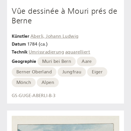
Vûe dessinée à Mouri prés de
Berne
Künstler
Aberli, Johann Ludwig
Datum
1784 (ca.)
Technik
Umrissradierung
aquarelliert
Geographie
Muri bei Bern
Aare
Berner Oberland
Jungfrau
Eiger
Mönch
Alpen
GS-GUGE-ABERLI-B-3