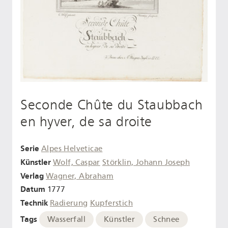
Seconde Chûte du Staubbach
en hyver, de sa droite
Serie
Alpes Helveticae
Künstler
Wolf, Caspar
Störklin, Johann Joseph
Verlag
Wagner, Abraham
Datum
1777
Technik
Radierung
Kupferstich
Tags
Wasserfall
Künstler
Schnee