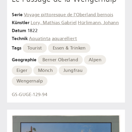
Serie
Voyage pittoresque de l'Oberland bernois
Künstler
Lory, Mathias Gabriel
Hürlimann, Johann
Datum
1822
Technik
Aquatinta
aquarelliert
Tags
Tourist
Essen & Trinken
Geographie
Berner Oberland
Alpen
Eiger
Mönch
Jungfrau
Wengernalp
GS-GUGE-129-94