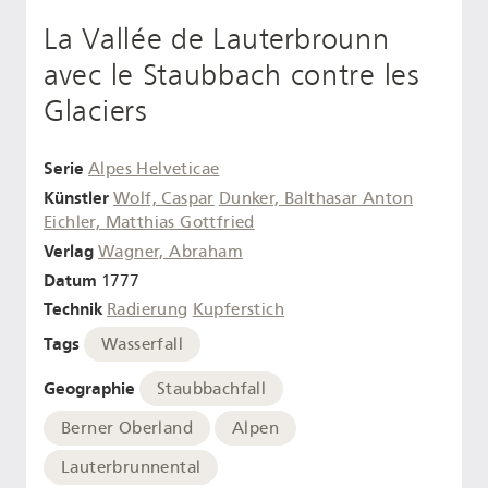
La Vallée de Lauterbrounn
avec le Staubbach contre les
Glaciers
Serie
Alpes Helveticae
Künstler
Wolf, Caspar
Dunker, Balthasar Anton
Eichler, Matthias Gottfried
Verlag
Wagner, Abraham
Datum
1777
Technik
Radierung
Kupferstich
Tags
Wasserfall
Geographie
Staubbachfall
Berner Oberland
Alpen
Lauterbrunnental