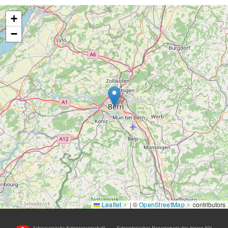
+
−
Leaflet
|
©
OpenStreetMap
contributors