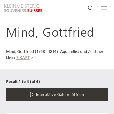
Direkt
Search
Suche
Me
zum
and
Inhalt
menu
Mind, Gottfried
navigati
Mind, Gottfried (1768 - 1814). Aquarellist und Zeichner
Links
SIKART
Result 1 to 4 (of 4)
Interaktive Galerie öffnen