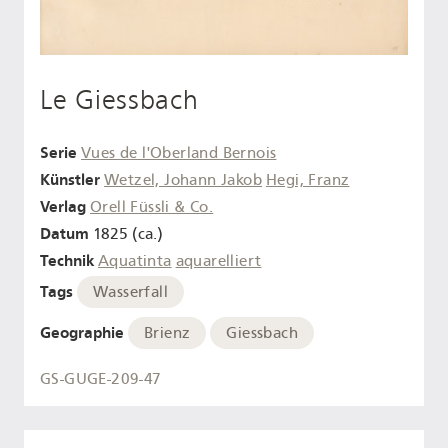
Le Giessbach
Serie
Vues de l'Oberland Bernois
Künstler
Wetzel, Johann Jakob
Hegi, Franz
Verlag
Orell Füssli & Co.
Datum
1825 (ca.)
Technik
Aquatinta
aquarelliert
Tags
Wasserfall
Geographie
Brienz
Giessbach
GS-GUGE-209-47