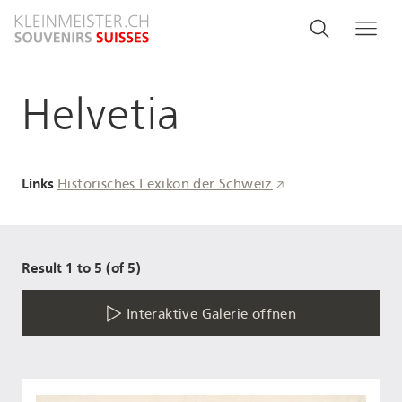
Direkt
Search
Suche
Me
zum
and
Inhalt
menu
Helvetia
navigati
Links
Historisches Lexikon der Schweiz
Result 1 to 5 (of 5)
Interaktive Galerie öffnen