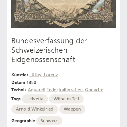
Bundesverfassung der
Schweizerischen
Eidgenossenschaft
Künstler
Lüthy, Lorenz
Datum
1850
Technik
Aquarell
Feder
kalligrafiert
Gouache
Tags
Helvetia
Wilhelm Tell
Arnold Winkelried
Wappen
Geographie
Schweiz