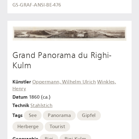
GS-GRAF-ANSI-BE-476
Grand Panorama du Righi-
Kulm
Künstler
Oppermann, Wilhelm Ulrich
Winkles,
Henry
Datum
1860 (ca.)
Technik
Stahlstich
Tags
See
Panorama
Gipfel
Herberge
Tourist
Geographie