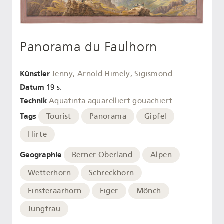
Panorama du Faulhorn
Künstler
Jenny, Arnold
Himely, Sigismond
Datum
19 s.
Technik
Aquatinta
aquarelliert
gouachiert
Tags
Tourist
Panorama
Gipfel
Hirte
Geographie
Berner Oberland
Alpen
Wetterhorn
Schreckhorn
Finsteraarhorn
Eiger
Mönch
Jungfrau