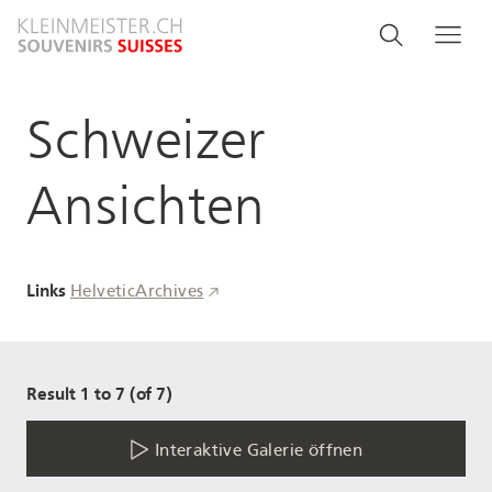
Direkt
Search
Suche
Me
zum
and
Inhalt
menu
Schweizer
navigati
Ansichten
Links
HelveticArchives
Result 1 to 7 (of 7)
Interaktive Galerie öffnen