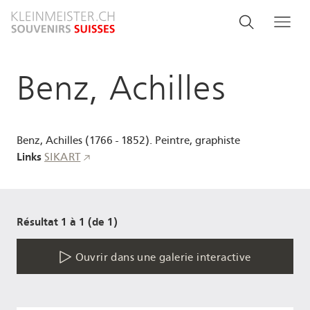
Aller
Search
Rechercher
Me
au
and
contenu
principal
menu
Benz, Achilles
navigati
Benz, Achilles (1766 - 1852). Peintre, graphiste
Links
SIKART
Résultat 1 à 1 (de 1)
Ouvrir dans une galerie interactive