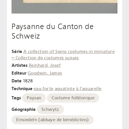
Paysanne du Canton de
Schweiz
Série
A collection of Swiss costumes in miniature
= Collection de costumes suisses
Artistes
Reinhard, Josef
Editeur
Goodwin, James
Date
1828
Technique
eau-forte
aquatinte
à l'aquarelle
Tags
Paysan
Costume folklorique
Géographie
Schwytz
Einsiedeln (abbaye de bénédictins)