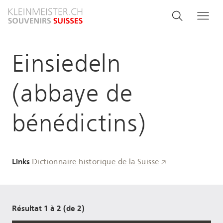
Aller
Search
Rechercher
Me
au
and
contenu
principal
menu
Einsiedeln
navigati
(abbaye de
bénédictins)
Links
Dictionnaire historique de la Suisse
Résultat 1 à 2 (de 2)