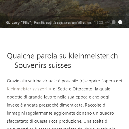
G. Lory "Fils", Ponte sull'Aare, acquerello, ca. 1822
G. Lory "Fils", Hasliberg, acquarello, 19 s.
Qualche parola su kleinmeister.ch
— Souvenirs suisses
Grazie alla vetrina virtuale è possibile (ri)scoprire l’opera dei
Kleinmeister svizzeri
di Sette e Ottocento, la quale
godette di grande favore nella sua epoca e che oggi
invece è andata pressoché dimenticata.
Raccolte di
immagini regolarmente aggiornate donano un quadro
sfaccettato di questa ricca produzione. Una scelta di