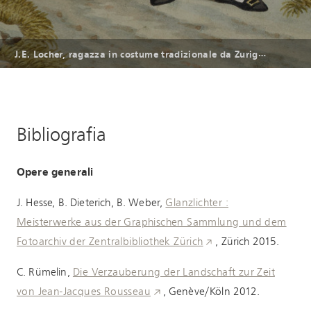
J
.E. Locher, ragazza in costume tradizionale da Zurigo, acquatinta e acquaforte colorata, ca. 1825 - 1830
Bibliografia
Opere generali
J. Hesse, B. Dieterich, B. Weber,
Glanzlichter :
Meisterwerke aus der Graphischen Sammlung und dem
Fotoarchiv der Zentralbibliothek Zürich
, Zürich 2015.
C. Rümelin,
Die Verzauberung der Landschaft zur Zeit
von Jean-Jacques Rousseau
, Genève/Köln 2012.