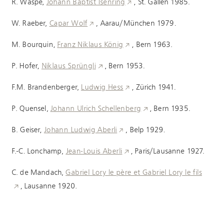
R. Wäspe,
Johann Baptist Isenring
, St. Gallen 1985.
W. Raeber,
Capar Wolf
,
Aarau/München 1979.
M. Bourquin,
Franz Niklaus König
, Bern 1963.
P. Hofer,
Niklaus Sprüngli
, Bern 1953.
F.M. Brandenberger,
Ludwig Hess
, Zürich 1941.
P. Quensel,
Johann Ulrich Schellenberg
, Bern 1935.
B. Geiser,
Johann Ludwig Aberli
, Belp 1929.
F.-C. Lonchamp,
Jean-Louis Aberli
, Paris/Lausanne 1927.
C. de Mandach,
Gabriel Lory le père et Gabriel Lory le fils
, Lausanne 1920.
H. Appenzeller,
Der Kupferstecher Franz Hegi von Zürich