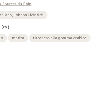
x Sources du Rhin
hausen, Johann Heinrich
 (ca.)
lo
matita
ritoccato alla gomma arabica
chives
Immagine ad alta risoluzione
te / Castello
Vigneto
a
Reno
Munot