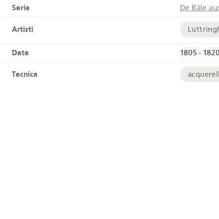
Serie
De Bâle au
Artisti
Luttring
Data
1805 - 1820
Tecnica
acquerel
Links
HelveticAr
Tags
Roccafor
Geografia
Sciaffus
Coordinate geografiche
+
−