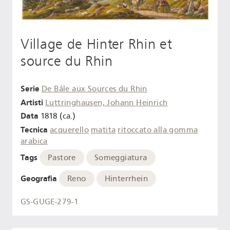
Village de Hinter Rhin et
source du Rhin
Serie
De Bâle aux Sources du Rhin
Artisti
Luttringhausen, Johann Heinrich
Data
1818 (ca.)
Tecnica
acquerello
matita
ritoccato alla gomma
arabica
Tags
Pastore
Someggiatura
Geografia
Reno
Hinterrhein
GS-GUGE-279-1