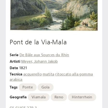
Pont de la Via-Mala
Serie
De Bâle aux Sources du Rhin
Artisti
Meyer, Johann Jakob
Data
1821
Tecnica
acquerello
matita
ritoccato alla gomma
arabica
Tags
Ponte
Gola
Geografia
Viamala
Reno
Hinterrhein