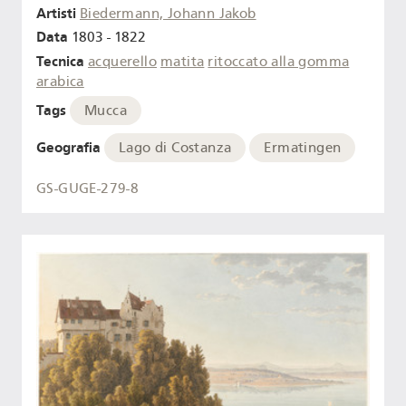
Artisti
Biedermann, Johann Jakob
Data
1803 - 1822
Tecnica
acquerello
matita
ritoccato alla gomma
arabica
Tags
Mucca
Geografia
Lago di Costanza
Ermatingen
GS-GUGE-279-8