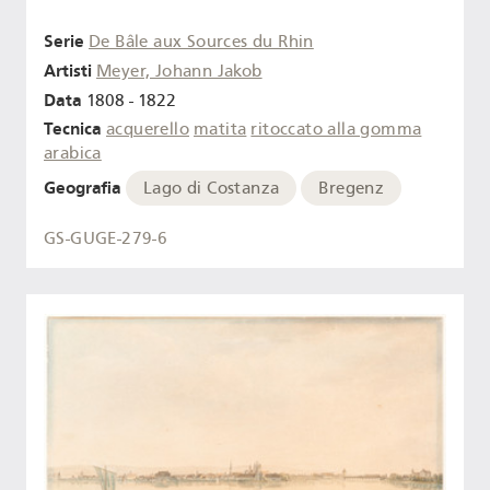
Serie
De Bâle aux Sources du Rhin
Artisti
Meyer, Johann Jakob
Data
1808 - 1822
Tecnica
acquerello
matita
ritoccato alla gomma
arabica
Geografia
Lago di Costanza
Bregenz
GS-GUGE-279-6