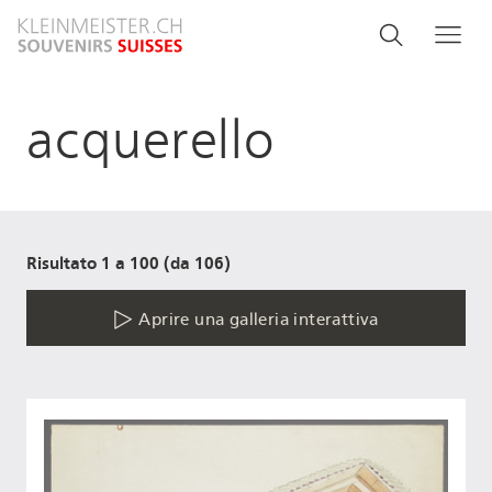
Salta
Search
Cerca
Me
al
and
contenuto
principale
menu
acquerello
navigati
Risultato 1 a 100 (da 106)
Aprire una galleria interattiva