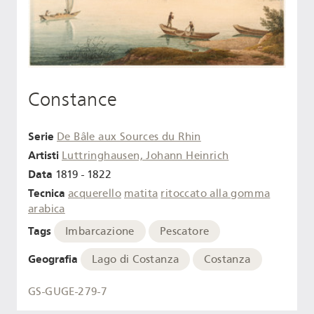
Constance
Serie
De Bâle aux Sources du Rhin
Artisti
Luttringhausen, Johann Heinrich
Data
1819 - 1822
Tecnica
acquerello
matita
ritoccato alla gomma
arabica
Tags
Imbarcazione
Pescatore
Geografia
Lago di Costanza
Costanza
GS-GUGE-279-7