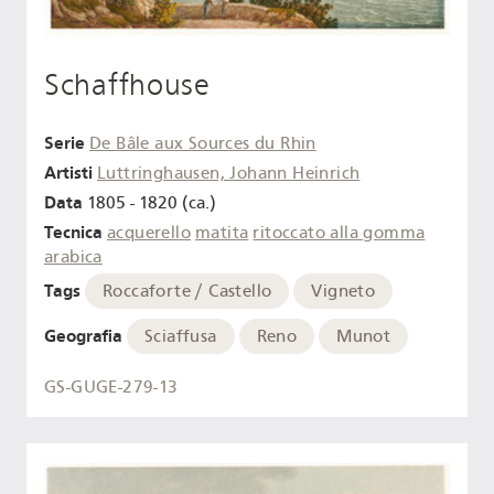
Schaffhouse
Serie
De Bâle aux Sources du Rhin
Artisti
Luttringhausen, Johann Heinrich
Data
1805 - 1820 (ca.)
Tecnica
acquerello
matita
ritoccato alla gomma
arabica
Tags
Roccaforte / Castello
Vigneto
Geografia
Sciaffusa
Reno
Munot
GS-GUGE-279-13