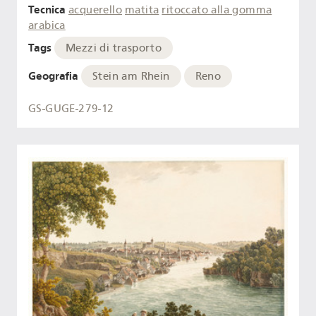
Tecnica
acquerello
matita
ritoccato alla gomma
arabica
Tags
Mezzi di trasporto
Geografia
Stein am Rhein
Reno
GS-GUGE-279-12