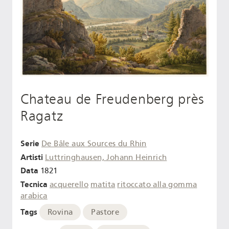
Chateau de Freudenberg près
Ragatz
Serie
De Bâle aux Sources du Rhin
Artisti
Luttringhausen, Johann Heinrich
Data
1821
Tecnica
acquerello
matita
ritoccato alla gomma
arabica
Tags
Rovina
Pastore