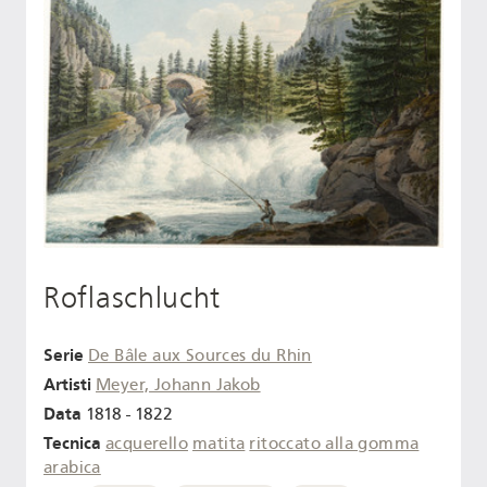
Roflaschlucht
Serie
De Bâle aux Sources du Rhin
Artisti
Meyer, Johann Jakob
Data
1818 - 1822
Tecnica
acquerello
matita
ritoccato alla gomma
arabica