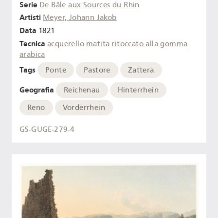
Serie
De Bâle aux Sources du Rhin
Artisti
Meyer, Johann Jakob
Data
1821
Tecnica
acquerello
matita
ritoccato alla gomma
arabica
Tags
Ponte
Pastore
Zattera
Geografia
Reichenau
Hinterrhein
Reno
Vorderrhein
GS-GUGE-279-4