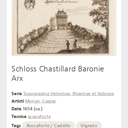
Schloss Chastillard Baronie
Arx
Serie
Topographia Helvetiae, Rhaetiae et Valesiae
Artisti
Merian, Caspar
Data
1654 (ca.)
Tecnica
acquaforte
Tags
Roccaforte / Castello
Vigneto