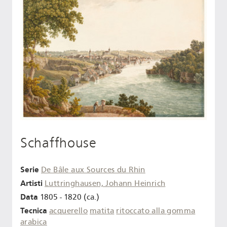
Schaffhouse
Serie
De Bâle aux Sources du Rhin
Artisti
Luttringhausen, Johann Heinrich
Data
1805 - 1820 (ca.)
Tecnica
acquerello
matita
ritoccato alla gomma
arabica