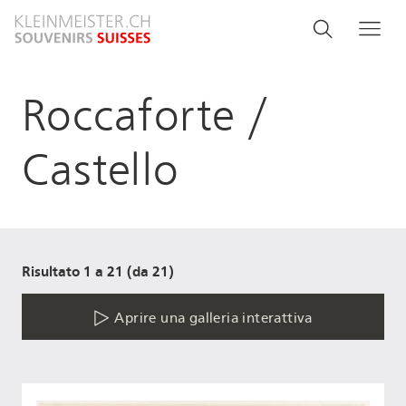
Salta
Search
Cerca
Me
al
and
contenuto
principale
menu
Roccaforte /
navigati
Castello
Risultato 1 a 21 (da 21)
Aprire una galleria interattiva