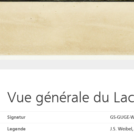
Vue générale du Lac
Signatur
GS-GUGE-W
Legende
J.S. Weibel