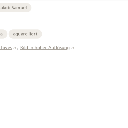
Jakob Samuel
ta
aquarelliert
chives
Bild in hoher Auflösung
-WEIBEL-A-5
ma
Tourist
Hirte
Genfersee
Alpen