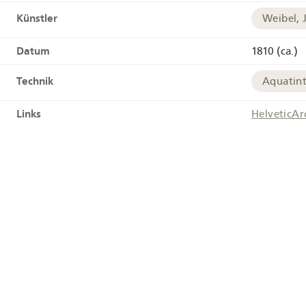
Künstler
Weibel, 
Datum
1810 (ca.)
Technik
Aquatin
Links
HelveticAr
Verwandte Medien
GS-GUGE
Tags
Panora
Geographie
Rolle
Geokoordinaten
+