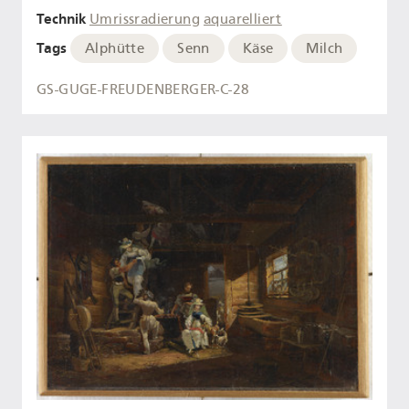
Technik
Umrissradierung
aquarelliert
Tags
Alphütte
Senn
Käse
Milch
GS-GUGE-FREUDENBERGER-C-28