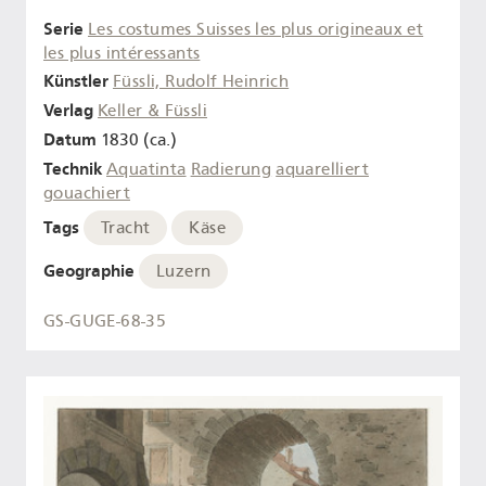
Serie
Les costumes Suisses les plus origineaux et
les plus intéressants
Künstler
Füssli, Rudolf Heinrich
Verlag
Keller & Füssli
Datum
1830 (ca.)
Technik
Aquatinta
Radierung
aquarelliert
gouachiert
Tags
Tracht
Käse
Geographie
Luzern
GS-GUGE-68-35