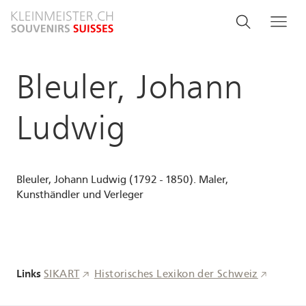
Direkt
Search
Suche
Me
zum
and
Inhalt
menu
Bleuler, Johann
navigati
Ludwig
Bleuler, Johann Ludwig (1792 - 1850). Maler,
Kunsthändler und Verleger
Links
SIKART
Historisches Lexikon der Schweiz