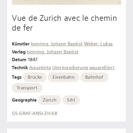
Vue de Zurich avec le chemin
de fer
Künstler
Isenring, Johann Baptist
Weber, Lukas
Verlag
Isenring, Johann Baptist
Datum
1847
Technik
Aquatinta
Umrissradierung
aquarelliert
Tags
Brücke
Eisenbahn
Bahnhof
Transport
Geographie
Zürich
Sihl
GS-GRAF-ANSI-ZH-68