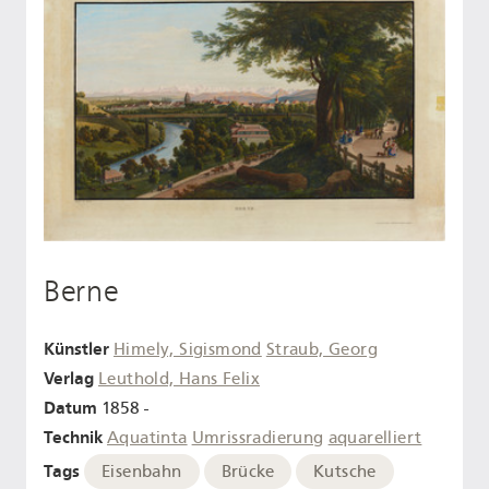
Berne
Künstler
Himely, Sigismond
Straub, Georg
Verlag
Leuthold, Hans Felix
Datum
1858 -
Technik
Aquatinta
Umrissradierung
aquarelliert
Tags
Eisenbahn
Brücke
Kutsche