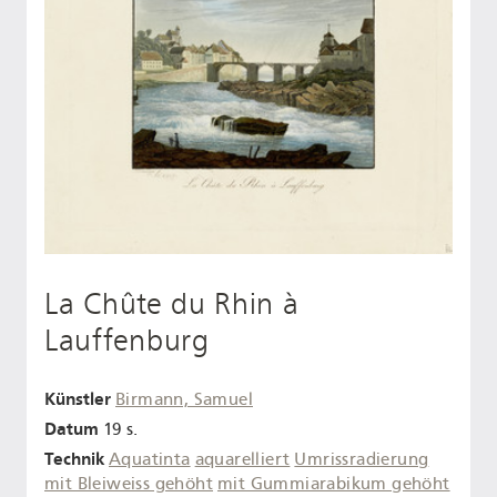
La Chûte du Rhin à
Lauffenburg
Künstler
Birmann, Samuel
Datum
19 s.
Technik
Aquatinta
aquarelliert
Umrissradierung
mit Bleiweiss gehöht
mit Gummiarabikum gehöht