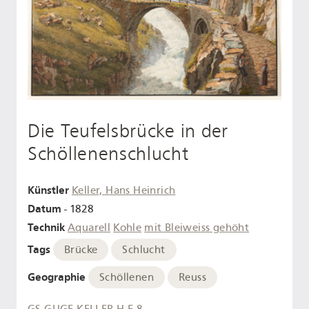
Die Teufelsbrücke in der
Schöllenenschlucht
Künstler
Keller, Hans Heinrich
Datum
- 1828
Technik
Aquarell
Kohle
mit Bleiweiss gehöht
Tags
Brücke
Schlucht
Geographie
Schöllenen
Reuss
GS-GUGE-KELLER-H-E-8