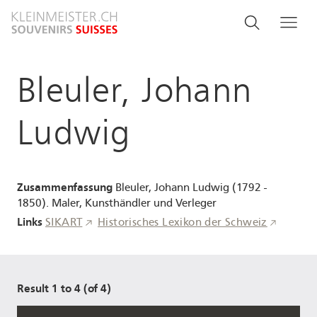
Direkt
Search
Suche
Me
zum
and
Inhalt
menu
Bleuler, Johann
navigati
Ludwig
Zusammenfassung
Bleuler, Johann Ludwig (1792 -
1850). Maler, Kunsthändler und Verleger
Links
SIKART
Historisches Lexikon der Schweiz
Result 1 to 4 (of 4)