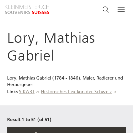
Direkt
Search
Suche
Me
zum
and
Inhalt
menu
Lory, Mathias
navigati
Gabriel
Lory, Mathias Gabriel (1784 - 1846). Maler, Radierer und
Herausgeber
Links
SIKART
Historisches Lexikon der Schweiz
Result 1 to 51 (of 51)