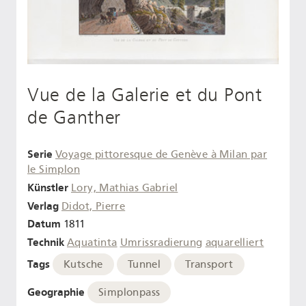
Vue de la Galerie et du Pont
de Ganther
Serie
Voyage pittoresque de Genève à Milan par
le Simplon
Künstler
Lory, Mathias Gabriel
Verlag
Didot, Pierre
Datum
1811
Technik
Aquatinta
Umrissradierung
aquarelliert
Tags
Kutsche
Tunnel
Transport
Geographie
Simplonpass