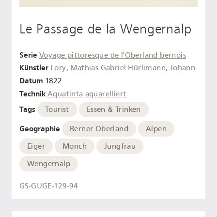
Le Passage de la Wengernalp
Serie
Voyage pittoresque de l'Oberland bernois
Künstler
Lory, Mathias Gabriel
Hürlimann, Johann
Datum
1822
Technik
Aquatinta
aquarelliert
Tags
Tourist
Essen & Trinken
Geographie
Berner Oberland
Alpen
Eiger
Mönch
Jungfrau
Wengernalp
GS-GUGE-129-94