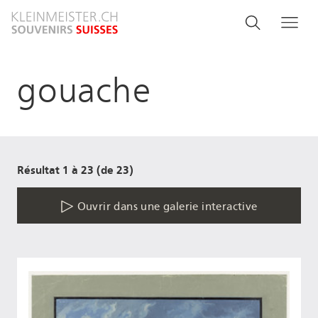
Aller
Search
Rechercher
Me
au
and
contenu
principal
menu
gouache
navigati
Résultat 1 à 23 (de 23)
Ouvrir dans une galerie interactive