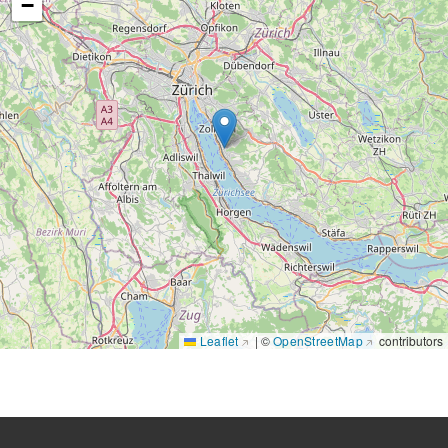
−
Display style
Metadata view
Leaflet
|
©
OpenStreetMap
contributors