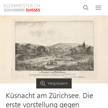
Direkt
Search
Suche
Me
zum
and
Inhalt
menu
navigati
Vergrössern
Küsnacht am Zürichsee. Die
erste vorstellung gegen