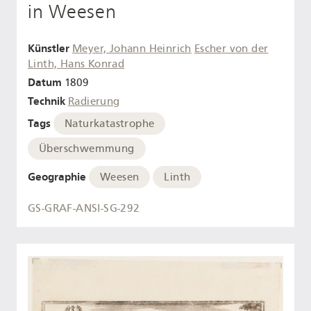
in Weesen
Künstler
Meyer, Johann Heinrich
Escher von der
Linth, Hans Konrad
Datum
1809
Technik
Radierung
Tags
Naturkatastrophe
Überschwemmung
Geographie
Weesen
Linth
GS-GRAF-ANSI-SG-292