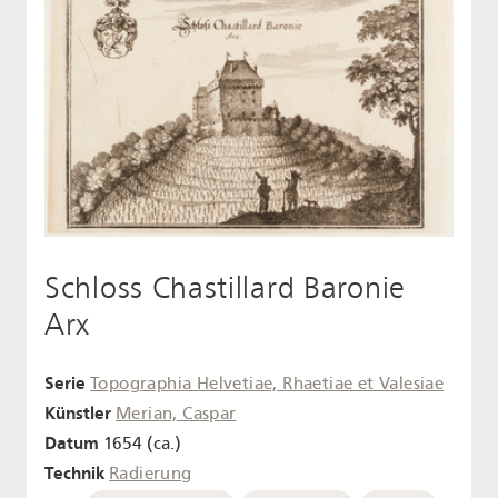
Schloss Chastillard Baronie
Arx
Serie
Topographia Helvetiae, Rhaetiae et Valesiae
Künstler
Merian, Caspar
Datum
1654 (ca.)
Technik
Radierung