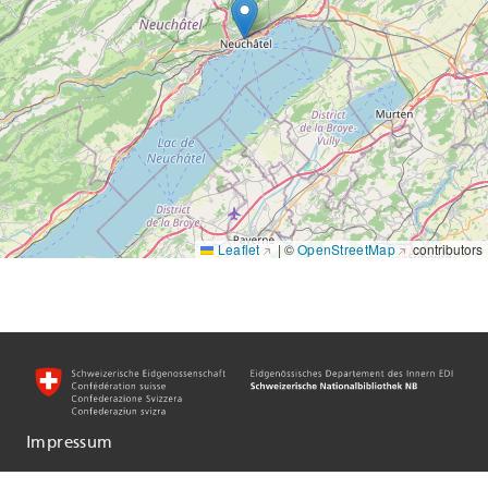
Display style
Metadata view
Leaflet
|
©
OpenStreetMap
contributors
Impressum
Informationen