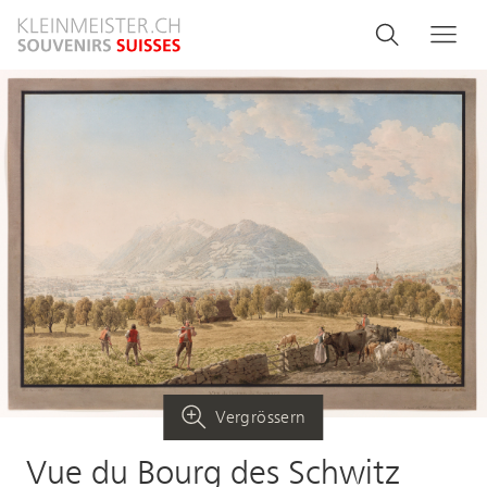
Direkt
Search
Suche
Me
zum
and
Inhalt
menu
navigati
Vergrössern
Vue du Bourg des Schwitz