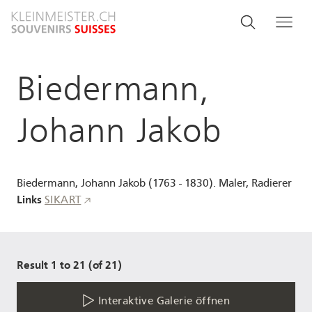
Direkt
Search
Suche
Me
zum
and
Inhalt
menu
Biedermann,
navigati
Johann Jakob
Biedermann, Johann Jakob (1763 - 1830). Maler, Radierer
Links
SIKART
Result 1 to 21 (of 21)
Interaktive Galerie öffnen