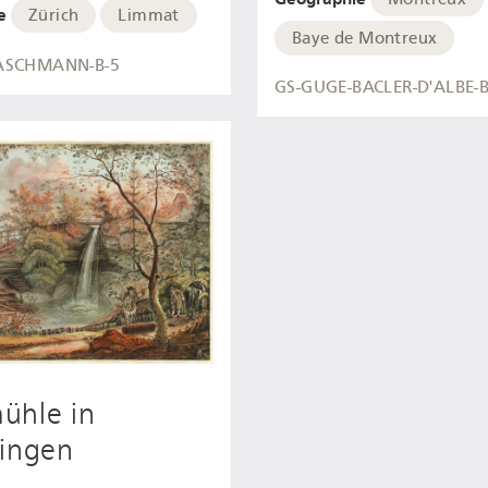
e
Zürich
Limmat
Baye de Montreux
ASCHMANN-B-5
GS-GUGE-BACLER-D'ALBE-B
ühle in
lingen