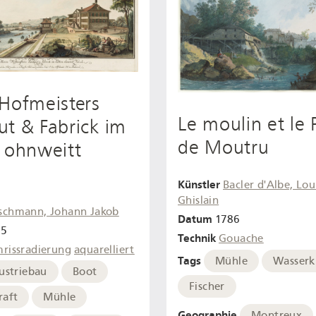
Hofmeisters
Le moulin et le 
t & Fabrick im
de Moutru
 ohnweitt
Künstler
Bacler d'Albe, Lou
Ghislain
schmann, Johann Jakob
Datum
1786
85
Technik
Gouache
rissradierung
aquarelliert
Tags
Mühle
Wasserk
ustriebau
Boot
Fischer
raft
Mühle
Geographie
Montreux