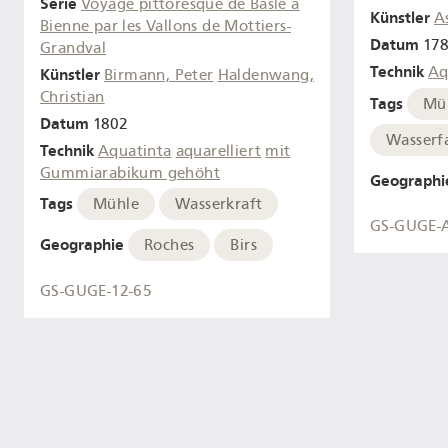
Serie
Voyage pittoresque de Basle à
Künstler
A
Bienne par les Vallons de Mottiers-
Datum
17
Grandval
Technik
Aq
Künstler
Birmann, Peter
Haldenwang,
Christian
Tags
Mü
Datum
1802
Wasserfa
Technik
Aquatinta
aquarelliert
mit
Gummiarabikum gehöht
Geographi
Tags
Mühle
Wasserkraft
GS-GUGE-
Geographie
Roches
Birs
GS-GUGE-12-65