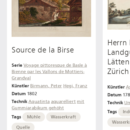
Herrn 
Source de la Birse
Landgu
Lätten
Serie
Voyage pittoresque de Basle à
Zürich
Bienne par les Vallons de Mottiers-
Grandval
Künstler
Birmann, Peter
Hegi, Franz
Künstler
A
Datum
1802
Datum
17
Technik
Aquatinta
aquarelliert
mit
Technik
Um
Gummiarabikum gehöht
Tags
Ind
Tags
Mühle
Wasserkraft
Wasserk
Quelle