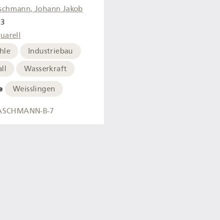
schmann, Johann Jakob
83
uarell
hle
Industriebau
ll
Wasserkraft
e
Weisslingen
ASCHMANN-B-7