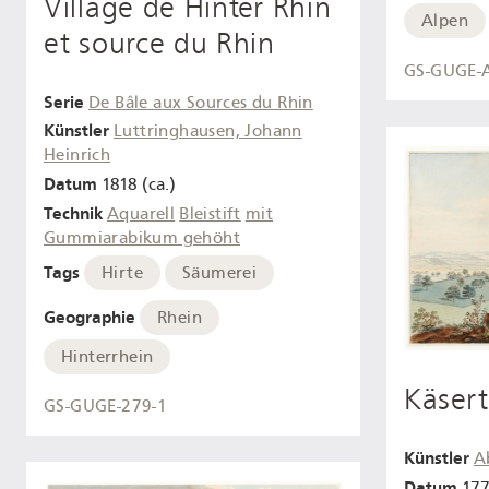
Village de Hinter Rhin
Alpen
et source du Rhin
GS-GUGE-A
Serie
De Bâle aux Sources du Rhin
Künstler
Luttringhausen, Johann
Heinrich
Datum
1818 (ca.)
Technik
Aquarell
Bleistift
mit
Gummiarabikum gehöht
Tags
Hirte
Säumerei
Geographie
Rhein
Hinterrhein
Käsert
GS-GUGE-279-1
Künstler
A
Datum
177