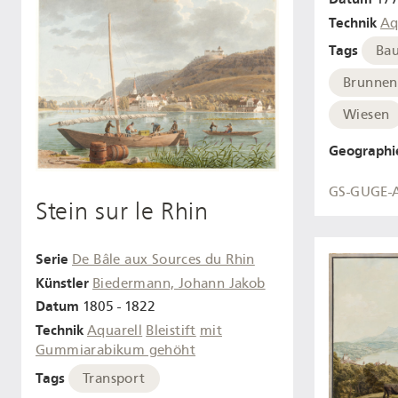
Technik
Aq
Tags
Ba
Brunnen
Wiesen
Geographi
GS-GUGE-A
Stein sur le Rhin
Serie
De Bâle aux Sources du Rhin
Künstler
Biedermann, Johann Jakob
Datum
1805 - 1822
Technik
Aquarell
Bleistift
mit
Gummiarabikum gehöht
Tags
Transport