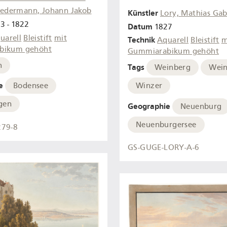
iedermann, Johann Jakob
Künstler
Lory, Mathias Gab
3 - 1822
Datum
1827
uarell
Bleistift
mit
Technik
Aquarell
Bleistift
m
bikum gehöht
Gummiarabikum gehöht
h
Tags
Weinberg
Wein
e
Winzer
Bodensee
gen
Geographie
Neuenburg
Neuenburgersee
279-8
GS-GUGE-LORY-A-6