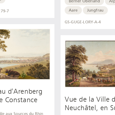
Berner Oberland
Al
Aare
Jungfrau
279-7
GS-GUGE-LORY-A-4
au d'Arenberg
Vue de la Ville 
de Constance
Neuchâtel, en S
âle aux Sources du Rhin