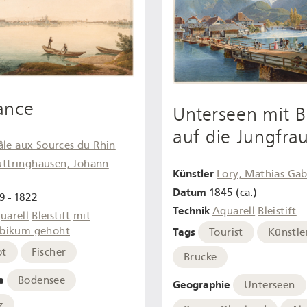
ance
Unterseen mit B
auf die Jungfra
âle aux Sources du Rhin
uttringhausen, Johann
Künstler
Lory, Mathias Gab
Datum
1845 (ca.)
9 - 1822
Technik
Aquarell
Bleistift
uarell
Bleistift
mit
bikum gehöht
Tags
Tourist
Künstle
ot
Fischer
Brücke
e
Bodensee
Geographie
Unterseen
z