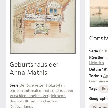
Const
Serie
De B
Künstler
L
Geburtshaus der
Heinrich
Datum
181
Anna Mathis
Technik
Aq
Gummiara
Serie
Der Schweizer Holzstyl in
Tags
Bo
seinen cantonalen und constructiven
Verschiedenheiten vergleichend
Geographi
dargestellt mit Holzbauten
Deutschlands
Konstan