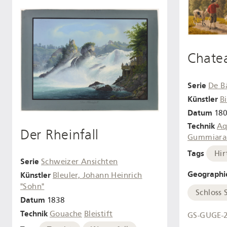
Chatea
Serie
De B
Künstler
B
Datum
180
Technik
Aq
Der Rheinfall
Gummiara
Tags
Hir
Serie
Schweizer Ansichten
Geographi
Künstler
Bleuler, Johann Heinrich
"Sohn"
Schloss 
Datum
1838
Technik
Gouache
Bleistift
GS-GUGE-