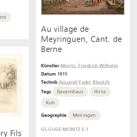
eni
Au village de
Meyringuen, Cant. de
Berne
Künstler
Moritz, Friedrich Wilhelm
Datum
1819
Technik
Aquarell
Feder
Bleistift
Tags
Bauernhaus
Hirte
Kuh
Geographie
Meiringen
GS-GUGE-MORITZ-E-1
y Fils