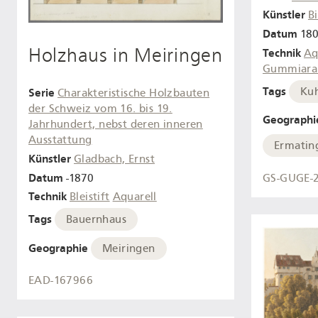
Künstler
B
Datum
180
Holzhaus in Meiringen
Technik
Aq
Gummiara
Tags
Ku
Serie
Charakteristische Holzbauten
der Schweiz vom 16. bis 19.
Geographi
Jahrhundert, nebst deren inneren
Ausstattung
Ermatin
Künstler
Gladbach, Ernst
Datum
-1870
GS-GUGE-
Technik
Bleistift
Aquarell
Tags
Bauernhaus
Geographie
Meiringen
EAD-167966