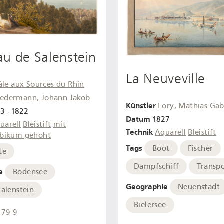
u de Salenstein
La Neuveville
âle aux Sources du Rhin
iedermann, Johann Jakob
Künstler
Lory, Mathias Gab
3 - 1822
Datum
1827
uarell
Bleistift
mit
Technik
Aquarell
Bleistift
bikum gehöht
Tags
Boot
Fischer
te
Dampfschiff
Transp
e
Bodensee
Geographie
Neuenstadt
Salenstein
Bielersee
279-9