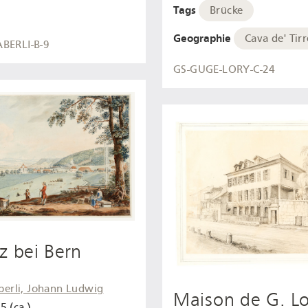
Tags
Brücke
Geographie
Cava de' Tirr
BERLI-B-9
GS-GUGE-LORY-C-24
z bei Bern
berli, Johann Ludwig
Maison de G. Lor
5 (ca.)