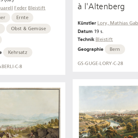
à l'Altenberg
uarell
Feder
Bleistift
uer
Ernte
Künstler
Lory, Mathias Gab
Obst & Gemüse
Datum
19 s.
Technik
Bleistift
Geographie
Bern
e
Kehrsatz
GS-GUGE-LORY-C-28
BERLI-C-8