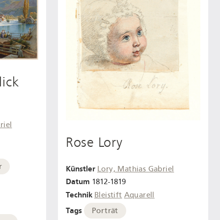
lick
u
riel
Rose Lory
r
Künstler
Lory, Mathias Gabriel
Datum
1812-1819
Technik
Bleistift
Aquarell
Tags
Porträt