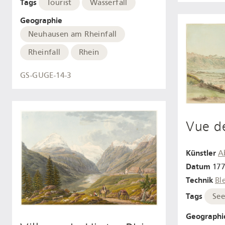
Tags
Tourist
Wasserfall
Geographie
Neuhausen am Rheinfall
Rheinfall
Rhein
GS-GUGE-14-3
Vue d
Künstler
A
Datum
177
Technik
Ble
Tags
Se
Geographi