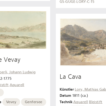
GS-GUGE-LORY-C-15
e Vevay
berli, Johann Ludwig
La Cava
2-1775
istift
Aquarell
Künstler
Lory, Mathias Gab
e
Datum
1811 (ca.)
Technik
e
Aquarell
Bleistift
Vevey
Genfersee