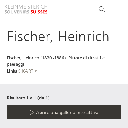
Salta
Search
Cerca
Me
al
and
contenuto
principale
menu
Fischer, Heinrich
navigati
Fischer, Heinrich (1820 -1886). Pittore di ritratti e
paesaggi
Links
SIKART
Risultato 1 a 1 (da 1)
Aprire una galleria interattiva