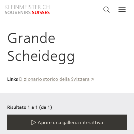
Salta
Search
Cerca
Me
al
and
contenuto
principale
menu
Grande
navigati
Scheidegg
Links
Dizionario storico della Svizzera
Risultato 1 a 1 (da 1)
Aprire una galleria interattiva