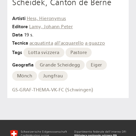
Scheidek, Canton de Berne
Artisti
Hess, Hieronymus
Editore
Lamy, Johann Peter
Data
19 s.
Tecnica
acquatinta
all'acquarello
a guazzo
Tags
Lotta svizzera
Pastore
Geografia
Grande Scheidegg
Eiger
Mönch
Jungfrau
GS-GRAF-THEMA-VK-FC (Schwingen)