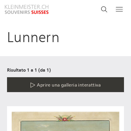
Salta
Search
Cerca
Me
al
and
contenuto
principale
menu
Lunnern
navigati
Risultato 1 a 1 (da 1)
Aprire una galleria interattiva