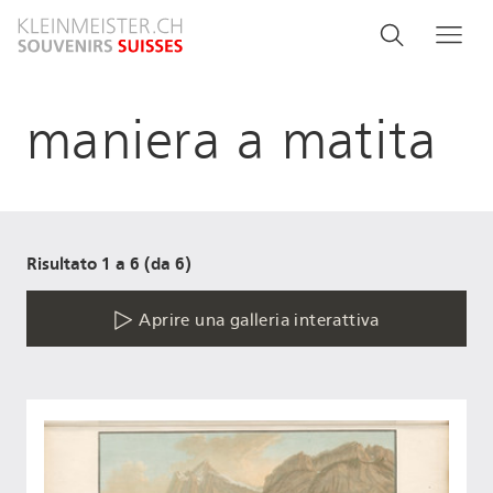
Salta
Search
Cerca
Me
al
and
contenuto
principale
menu
maniera a matita
navigati
Risultato 1 a 6 (da 6)
Aprire una galleria interattiva