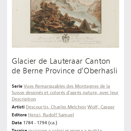
Glacier de Lauteraar Canton
de Berne Province d'Oberhasli
Serie
Vues Remarquables des Montagnes de la
Suisse dessinés et colorés d'après nature, avec leur
Description
Artisti
Descourtis, Charles Melchior
Wolf, Caspar
Editore
Henzi, Rudolf Samuel
Data
1784 - 1794 (ca.)
Tecnica
incisione a colori
maniera a matita