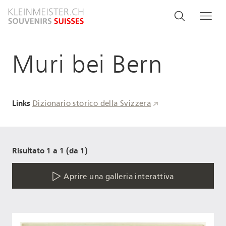
Salta
Search
Cerca
Me
al
and
contenuto
principale
menu
Muri bei Bern
navigati
Links
Dizionario storico della Svizzera
Risultato 1 a 1 (da 1)
Aprire una galleria interattiva