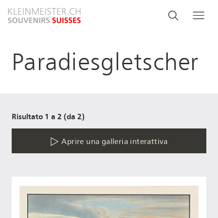
Salta
Search
Cerca
Me
al
and
contenuto
principale
menu
Paradiesgletscher
navigati
Risultato 1 a 2 (da 2)
Aprire una galleria interattiva